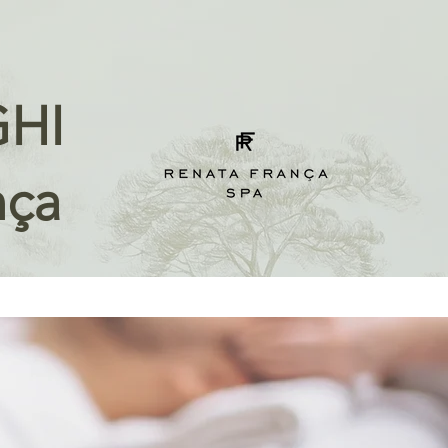
GHI
nça